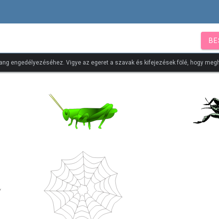
BE
ang engedélyezéséhez. Vigye az egeret a szavak és kifejezések fölé, hogy megh