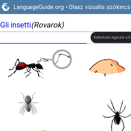
LanguageGuide.org
•
Olasz vizuális szókincs
Gli insetti
(Rovarok)
Kattintson egyszer a h