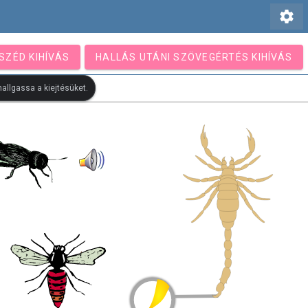
settings
SZÉD KIHÍVÁS
HALLÁS UTÁNI SZÖVEGÉRTÉS KIHÍVÁS
allgassa a kiejtésüket.