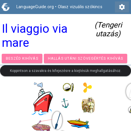
settings
LanguageGuide.org
•
Olasz vizuális szókincs
(Tengeri
Il viaggio via
utazás)
mare
BESZÉD KIHÍVÁS
HALLÁS UTÁNI SZÖVEGÉRTÉS KIH
Koppintson a szavakra és kifejezésre a kiejtésük meghallgatásához.