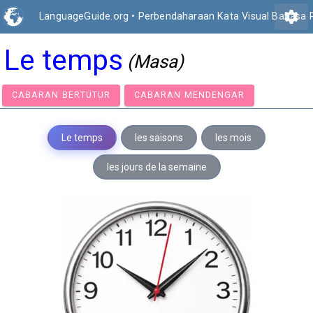
settings
LanguageGuide.org
•
Perbendaharaan Kata Visual Bahasa 
Le temps
(Masa)
CABARAN BERTUTUR
CABARAN MENDENGAR
Le temps
les saisons
les mois
les jours de la semaine