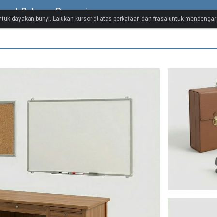
sual Bahasa Perancis
untuk dayakan bunyi. Lalukan kursor di atas perkataan dan frasa untuk mendenga