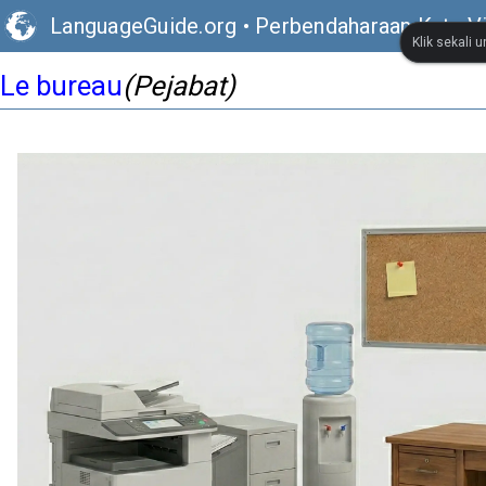
LanguageGuide.org
•
Perbendaharaan Kata Vi
Klik sekali 
Le bureau
(Pejabat)