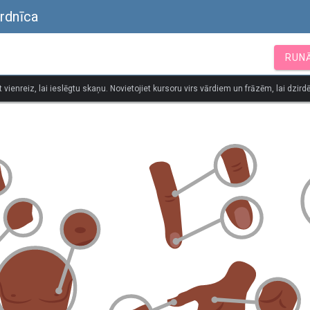
rdnīca
RUN
t vienreiz, lai ieslēgtu skaņu. Novietojiet kursoru virs vārdiem un frāzēm, lai dzirdē