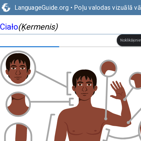
LanguageGuide.org
•
Poļu valodas vizuālā vā
Ciało
(Ķermenis)
Noklikšķinie