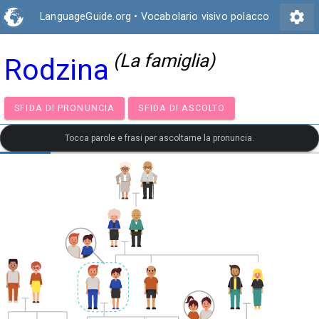
settings
LanguageGuide.org
•
Vocabolario visivo polacco
(La famiglia)
Rodzina
SFIDA DI PRONUNCIA
SFIDA DI ASCOLTO
Tocca parole e frasi per ascoltarne la pronuncia.