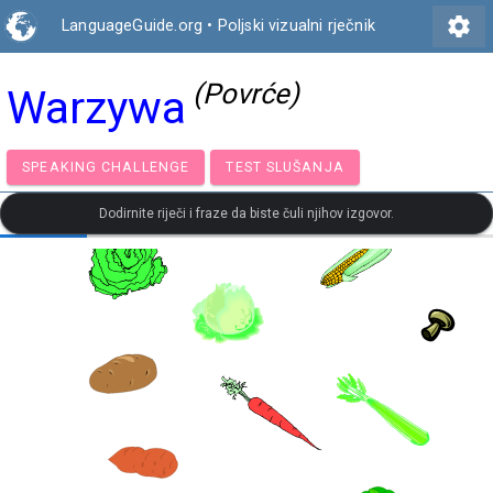
settings
LanguageGuide.org
•
Poljski vizualni rječnik
(Povrće)
Warzywa
SPEAKING CHALLENGE
TEST SLUŠANJA
Dodirnite riječi i fraze da biste čuli njihov izgovor.