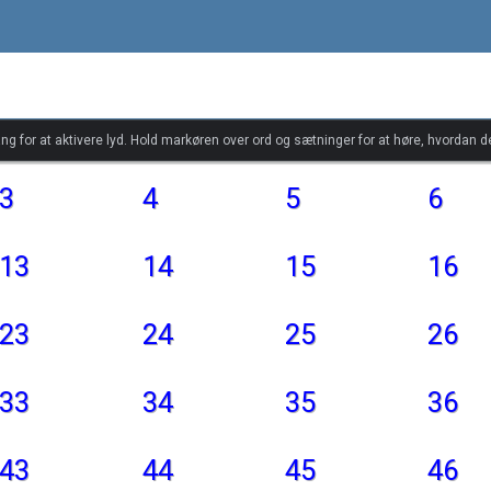
ang for at aktivere lyd. Hold markøren over ord og sætninger for at høre, hvordan d
3
4
5
6
13
14
15
16
23
24
25
26
33
34
35
36
43
44
45
46