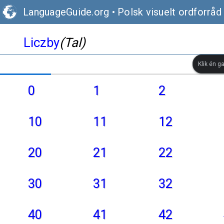
LanguageGuide.org
•
Polsk visuelt ordforråd
Liczby
(Tal)
Klik én g
0
1
2
10
11
12
20
21
22
30
31
32
40
41
42