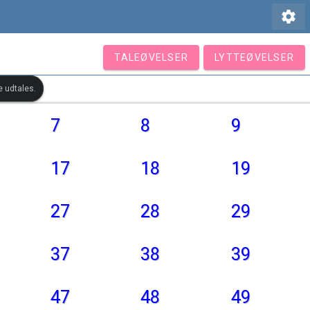
settings
TALEØVELSER
LYTTEØVELSER
e udtales.
7
8
9
17
18
19
27
28
29
37
38
39
47
48
49