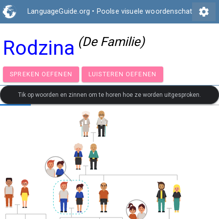
settings
LanguageGuide.org
•
Poolse visuele woordenschat
(De Familie)
Rodzina
SPREKEN OEFENEN
LUISTEREN OEFENEN
Tik op woorden en zinnen om te horen hoe ze worden uitgesproken.