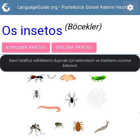
settings
LanguageGuide.org
•
Portekizce Görsel Kelime Hazinesi
(Böcekler)
Os insetos
KONUŞMA PRATIGI
DINLEME PRATIGI
Nasıl telaffuz edildiklerini duymak için kelimelerin ve ifadelerin üzerine
dokunun.