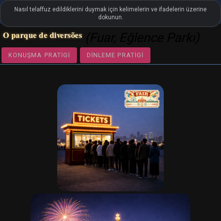
Nasıl telaffuz edildiklerini duymak için kelimelerin ve ifadelerin üzerine
settings
LanguageGuide.org
•
Portekizce Görsel Kelime Hazinesi
dokunun.
O parque de diversões
(Fuar, Eğlence Parkı)
KONUŞMA PRATIGI
DINLEME PRATIGI