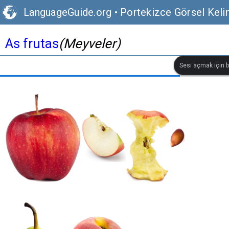
LanguageGuide.org
•
Portekizce Görsel Keli
As frutas
(Meyveler)
Sesi açmak için bi