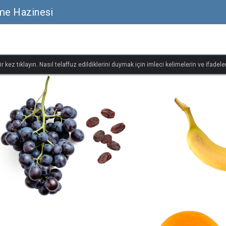
me Hazinesi
r kez tıklayın. Nasıl telaffuz edildiklerini duymak için imleci kelimelerin ve ifadeler