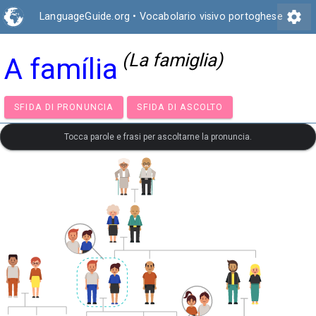
settings
LanguageGuide.org
•
Vocabolario visivo portoghese
(La famiglia)
A família
SFIDA DI PRONUNCIA
SFIDA DI ASCOLTO
Tocca parole e frasi per ascoltarne la pronuncia.