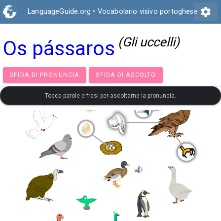
settings
LanguageGuide.org
•
Vocabolario visivo portoghese
(Gli uccelli)
Os pássaros
SFIDA DI PRONUNCIA
SFIDA DI ASCOLTO
Tocca parole e frasi per ascoltarne la pronuncia.