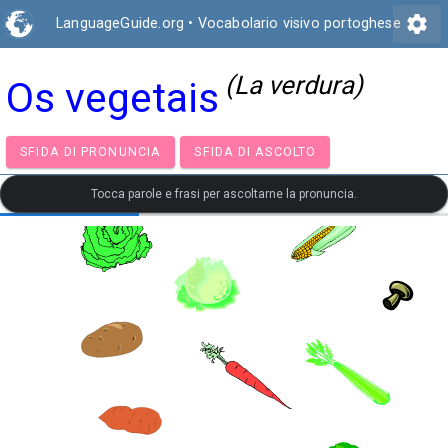
settings
LanguageGuide.org
•
Vocabolario visivo portoghese
(La verdura)
Os vegetais
SFIDA DI PRONUNCIA
SFIDA DI ASCOLTO
Tocca parole e frasi per ascoltarne la pronuncia.