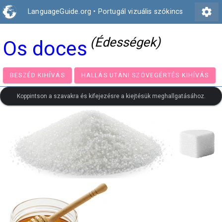
settings
LanguageGuide.org
•
Portugál vizuális szókincs
(Édességek)
Os doces
BESZÉD KIHÍVÁS
HALLÁS UTÁNI SZÖVEGÉRTÉS KIH
Koppintson a szavakra és kifejezésre a kiejtésük meghallgatásához.