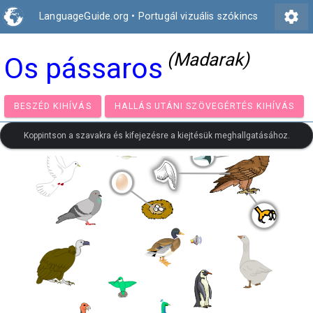
settings
LanguageGuide.org
•
Portugál vizuális szókincs
(Madarak)
Os pássaros
BESZÉD KIHÍVÁS
HALLÁS UTÁNI SZÖVEGÉRTÉS KIH
Koppintson a szavakra és kifejezésre a kiejtésük meghallgatásához.