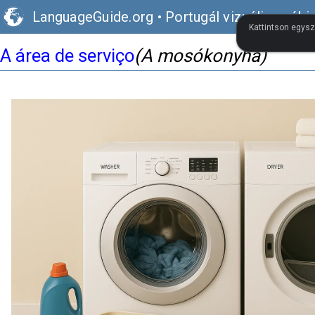
LanguageGuide.org
•
Portugál vizuális szóki
Kattintson egysz
A área de serviço
(A mosókonyha)