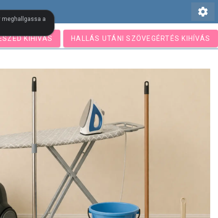
settings
gy meghallgassa a
ESZÉD KIHÍVÁS
HALLÁS UTÁNI SZÖVEGÉRTÉS KIHÍVÁS