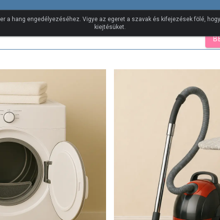
ncs
er a hang engedélyezéséhez. Vigye az egeret a szavak és kifejezések fölé, ho
kiejtésüket.
B