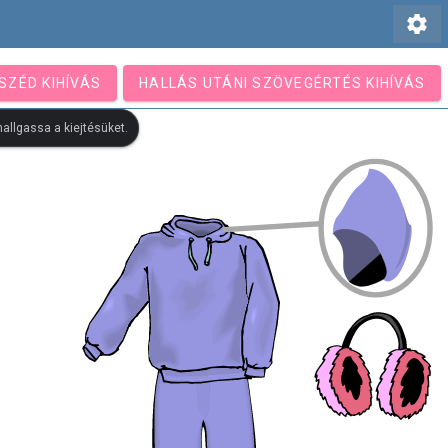
settings
SZÉD KIHÍVÁS
HALLÁS UTÁNI SZÖVEGÉRTÉS KIHÍVÁS
allgassa a kiejtésüket.