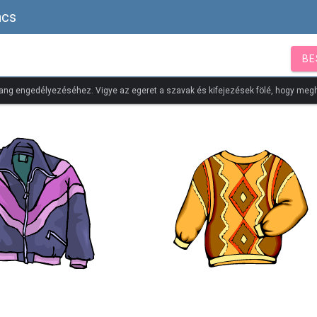
ncs
BE
ang engedélyezéséhez. Vigye az egeret a szavak és kifejezések fölé, hogy megh