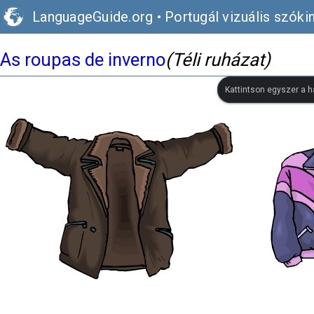
LanguageGuide.org
•
Portugál vizuális szóki
As roupas de inverno
(Téli ruházat)
Kattintson egyszer a h