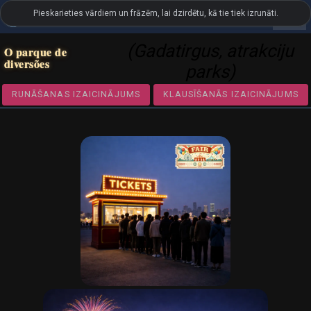
Pieskarieties vārdiem un frāzēm, lai dzirdētu, kā tie tiek izrunāti.
settings
LanguageGuide.org
•
Portugāļu valodas vizuālā vārdnīca
(Gadatirgus, atrakciju
O parque de
diversões
parks)
RUNĀŠANAS IZAICINĀJUMS
KLAUSĪŠANĀS IZAICIN