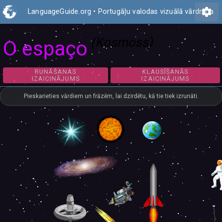
settings
LanguageGuide.org
•
Portugāļu valodas vizuālā vārdnīca
(Kosmoss)
O espaço
RUNĀŠANAS
KLAUSĪŠANĀS
IZAICINĀJUMS
IZAICINĀJUMS
Pieskarieties vārdiem un frāzēm, lai dzirdētu, kā tie tiek izrunāti.