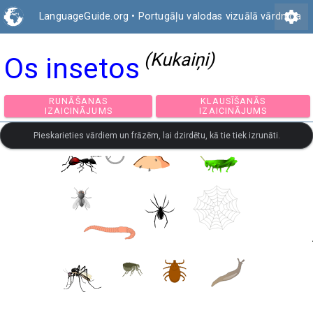
settings
LanguageGuide.org
•
Portugāļu valodas vizuālā vārdnīca
(Kukaiņi)
Os insetos
RUNĀŠANAS
KLAUSĪŠANĀS
IZAICINĀJUMS
IZAICINĀJUMS
Pieskarieties vārdiem un frāzēm, lai dzirdētu, kā tie tiek izrunāti.