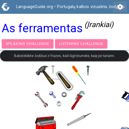
settings
LanguageGuide.org
•
Portugalų kalbos vizualinis žodynas
(Įrankiai)
As ferramentas
SPEAKING CHALLENGE
LISTENING CHALLENGE
Bakstelėkite žodžius ir frazes, kad išgirstumėte, kaip jie tariami.