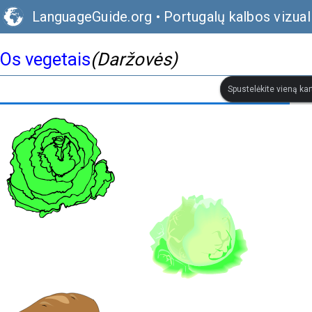
LanguageGuide.org
•
Portugalų kalbos vizual
Os vegetais
(Daržovės)
Spustelėkite vieną kar