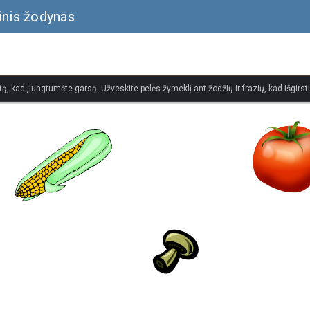
inis žodynas
tą, kad įjungtumėte garsą. Užveskite pelės žymeklį ant žodžių ir frazių, kad išgirstu