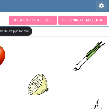
settings
SPEAKING CHALLENGE
LISTENING CHALLENGE
mėte, kaip jie tariami.