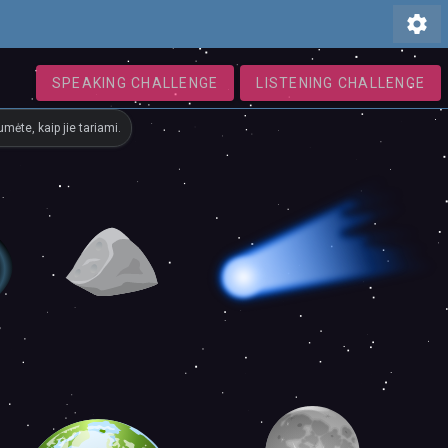
settings
SPEAKING CHALLENGE
LISTENING CHALLENGE
mėte, kaip jie tariami.