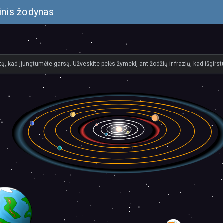
inis žodynas
tą, kad įjungtumėte garsą. Užveskite pelės žymeklį ant žodžių ir frazių, kad išgirstu