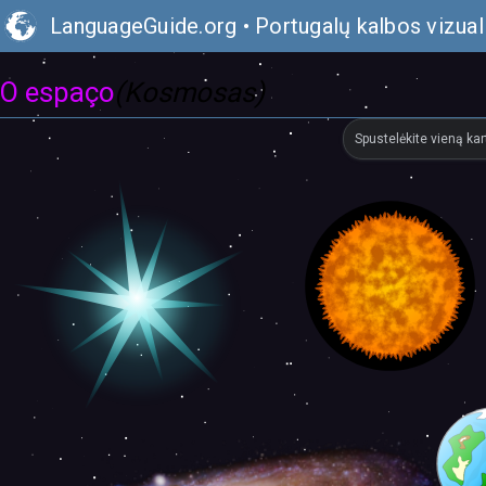
LanguageGuide.org
•
Portugalų kalbos vizual
O espaço
(Kosmosas)
Spustelėkite vieną kar