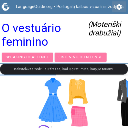
settings
LanguageGuide.org
•
Portugalų kalbos vizualinis žodynas
(Moteriški
O vestuário
drabužiai)
feminino
SPEAKING CHALLENGE
LISTENING CHALLENGE
Bakstelėkite žodžius ir frazes, kad išgirstumėte, kaip jie tariami.