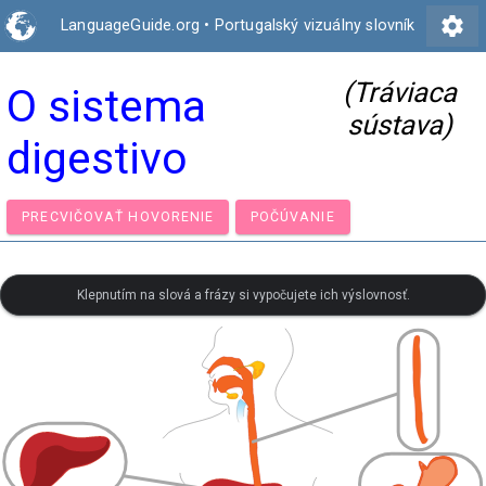
settings
LanguageGuide.org
•
Portugalský vizuálny slovník
(Tráviaca
O sistema
sústava)
digestivo
PRECVIČOVAŤ HOVORENIE
POČÚVANIE
Klepnutím na slová a frázy si vypočujete ich výslovnosť.