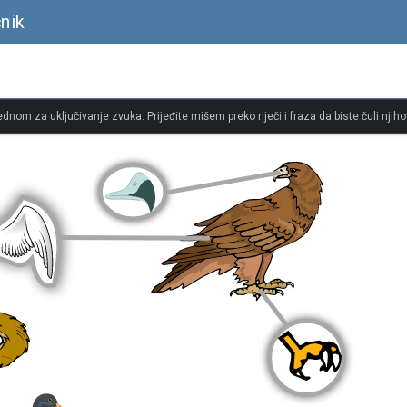
čnik
jednom za uključivanje zvuka. Prijeđite mišem preko riječi i fraza da biste čuli njiho