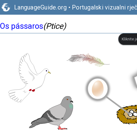
LanguageGuide.org
•
Portugalski vizualni rje
Os pássaros
(Ptice)
Kliknite 