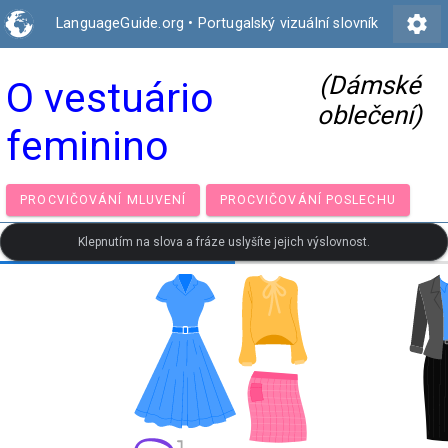
settings
LanguageGuide.org
•
Portugalský vizuální slovník
(Dámské
O vestuário
oblečení)
feminino
PROCVIČOVÁNÍ MLUVENÍ
PROCVIČOVÁNÍ POSLECH
Klepnutím na slova a fráze uslyšíte jejich výslovnost.