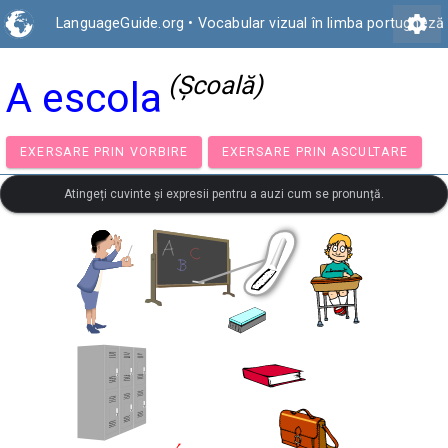
settings
LanguageGuide.org
•
Vocabular vizual în limba portugheză
(Şcoală)
A escola
EXERSARE PRIN VORBIRE
EXERSARE PRIN ASCULTA
Atingeți cuvinte și expresii pentru a auzi cum se pronunță.