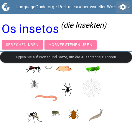
settings
LanguageGuide.org
•
Portugiesischer visueller Wortschatz
(die Insekten)
Os insetos
SPRECHEN ÜBEN
HÖRVERSTEHEN ÜBEN
Tippen Sie auf Wörter und Sätze, um die Aussprache zu hören.