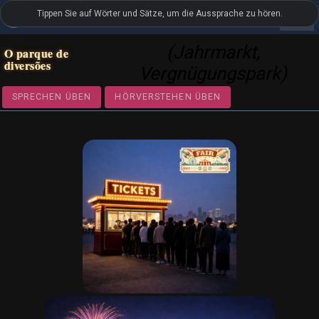
Tippen Sie auf Wörter und Sätze, um die Aussprache zu hören.
settings
LanguageGuide.org
•
Portugiesischer visueller Wortschatz
(Jahrmarkt,
O parque de
diversões
Vergnügungspark)
SPRECHEN ÜBEN
HÖRVERSTEHEN ÜBEN