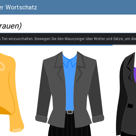
ler Wortschatz
Frauen)
n Ton einzuschalten. Bewegen Sie den Mauszeiger über Wörter und Sätze, um di