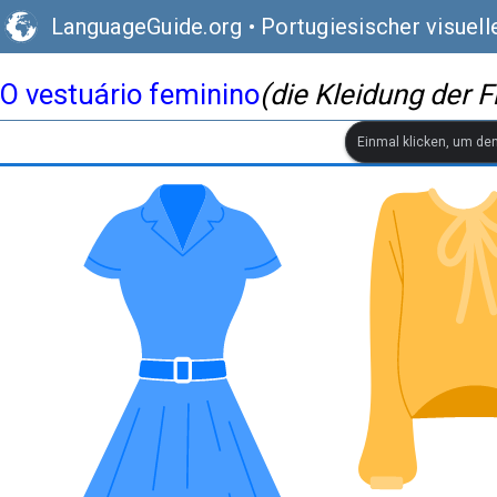
LanguageGuide.org
•
Portugiesischer visuel
O vestuário feminino
(die Kleidung der 
Einmal klicken, um de