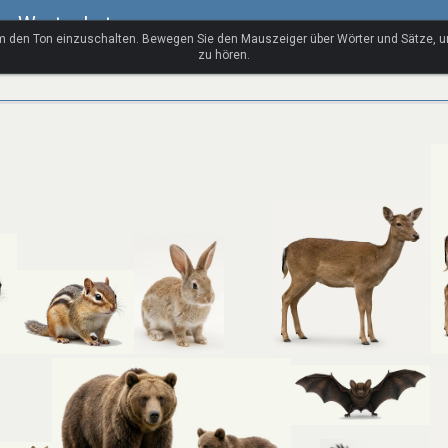
ler Wortschatz
um den Ton einzuschalten. Bewegen Sie den Mauszeiger über Wörter und Sätze, 
zu hören.