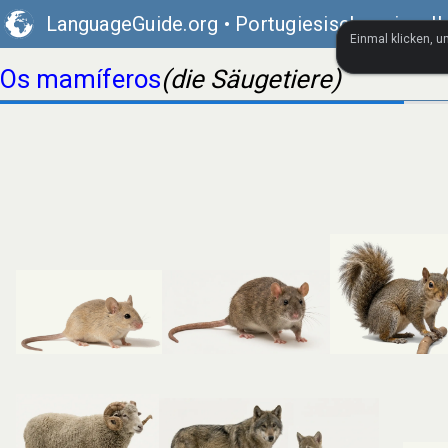
LanguageGuide.org
•
Portugiesischer visuel
Einmal klicken, 
Os mamíferos
(die Säugetiere)