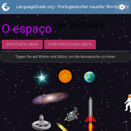
settings
LanguageGuide.org
•
Portugiesischer visueller Wortschatz
(der Weltraum)
O espaço
SPRECHEN ÜBEN
HÖRVERSTEHEN ÜBEN
Tippen Sie auf Wörter und Sätze, um die Aussprache zu hören.