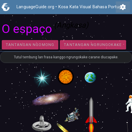
settings
LanguageGuide.org
•
Kosa Kata Visual Bahasa Portugal
(Angkasa)
O espaço
TANTANGAN NGOMONG
TANTANGAN NGRUNGOK
Tutul tembung lan frasa kanggo ngrungokake carane diucapake.