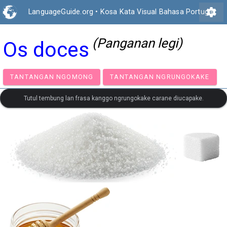
settings
LanguageGuide.org
•
Kosa Kata Visual Bahasa Portugal
(Panganan legi)
Os doces
TANTANGAN NGOMONG
TANTANGAN NGRUNGOK
Tutul tembung lan frasa kanggo ngrungokake carane diucapake.