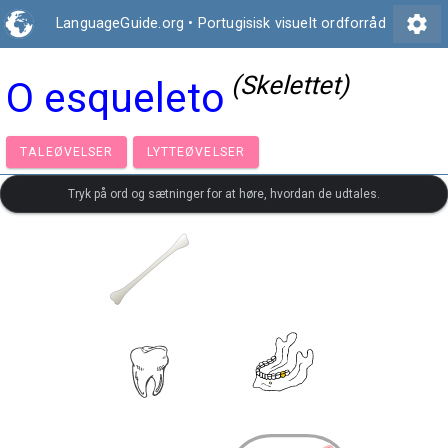
settings
LanguageGuide.org
•
Portugisisk visuelt ordforråd
(Skelettet)
O esqueleto
TALEØVELSER
LYTTEØVELSER
Tryk på ord og sætninger for at høre, hvordan de udtales.