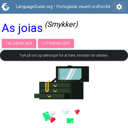
settings
LanguageGuide.org
•
Portugisisk visuelt ordforråd
(Smykker)
As joias
TALEØVELSER
LYTTEØVELSER
Tryk på ord og sætninger for at høre, hvordan de udtales.