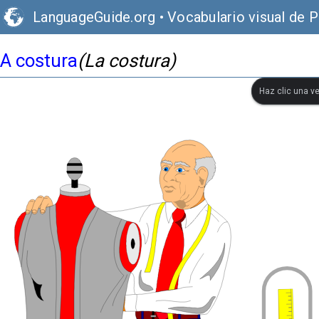
LanguageGuide.org
•
Vocabulario visual de 
A costura
(La costura)
Haz clic una ve