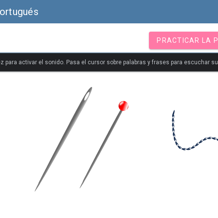
Portugués
PRACTICAR LA 
z para activar el sonido. Pasa el cursor sobre palabras y frases para escuchar s