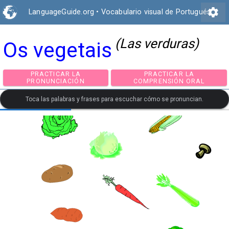
settings
LanguageGuide.org
•
Vocabulario visual de Portugués
(Las verduras)
Os vegetais
PRACTICAR LA
PRACTICAR LA
PRONUNCIACIÓN
COMPRENSIÓN ORA
Toca las palabras y frases para escuchar cómo se pronuncian.