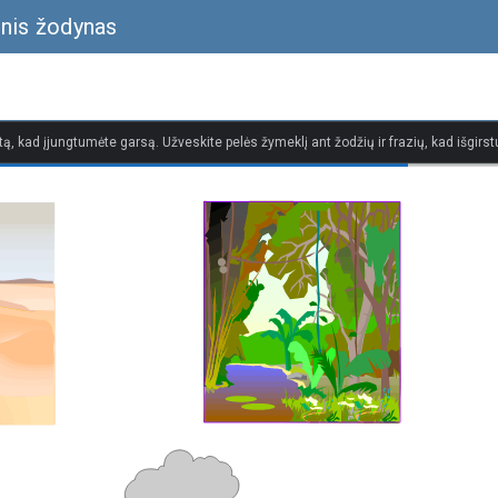
inis žodynas
tą, kad įjungtumėte garsą. Užveskite pelės žymeklį ant žodžių ir frazių, kad išgirstu