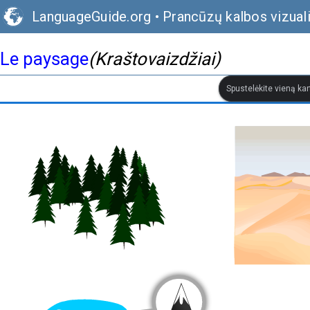
LanguageGuide.org
•
Prancūzų kalbos vizual
Le paysage
(Kraštovaizdžiai)
Spustelėkite vieną kar