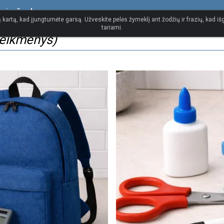
inis žodynas
 kartą, kad įjungtumėte garsą. Užveskite pelės žymeklį ant žodžių ir frazių, kad išg
tariami.
reikmenys)