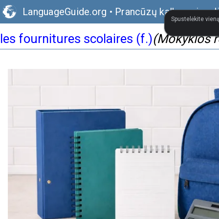
LanguageGuide.org
•
Prancūzų kalbos vizual
Spustelėkite vieną
les fournitures scolaires (f.)
(Mokyklos 