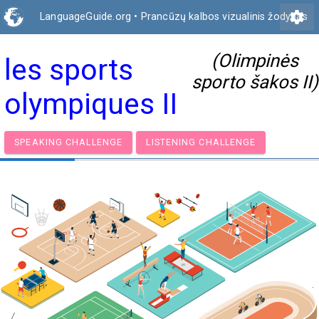
settings
LanguageGuide.org
•
Prancūzų kalbos vizualinis žodynas
(Olimpinės
les sports
sporto šakos II)
olympiques II
SPEAKING CHALLENGE
LISTENING CHALLENGE