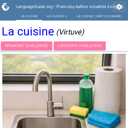
settings
LanguageGuide.org
•
Prancūzų kalbos vizualinis žodynas
LA CUISINE
LA CUISINE II
LA CU
La cuisine
(Virtuvė)
SPEAKING CHALLENGE
LISTENING CHALLENGE