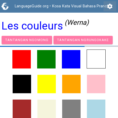
settings
LanguageGuide.org
•
Kosa Kata Visual Bahasa Prancis
(Werna)
Les couleurs
TANTANGAN NGOMONG
TANTANGAN NGRUNGOK