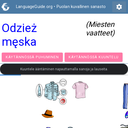
settings
LanguageGuide.org
•
Puolan kuvallinen sanasto
(Miesten
Odzież
vaatteet)
męska
KÄYTÄNNÖSSÄ PUHUMINEN
KÄYTÄNNÖSSÄ KUUNT
Kuuntele ääntäminen napauttamalla sanoja ja lauseita.