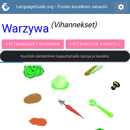
settings
LanguageGuide.org
•
Puolan kuvallinen sanasto
(Vihannekset)
Warzywa
KÄYTÄNNÖSSÄ PUHUMINEN
KÄYTÄNNÖSSÄ KUUNT
Kuuntele ääntäminen napauttamalla sanoja ja lauseita.