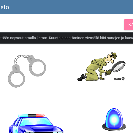
asto
K
yttöön napsauttamalla kerran. Kuuntele ääntäminen viemällä hiiri sanojen ja lause