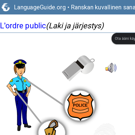
LanguageGuide.org
•
Ranskan kuvallinen san
L'ordre public
(Laki ja järjestys)
Ota ääni kä