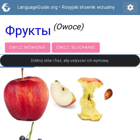
settings
LanguageGuide.org
•
Rosyjski słownik wizualny
(Owoce)
Фрукты
ĆWICZ MÓWIENIE
ĆWICZ SŁUCHANIE
Dotknij słów i fraz, aby usłyszeć ich wymowę.